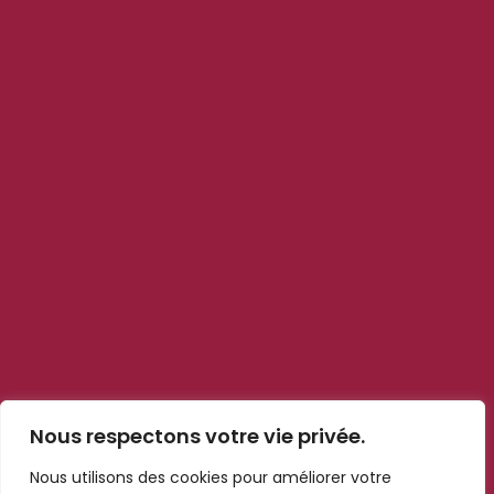
Kechmar, grossiste alimentaire à Marrakech, livre les pros du
CHR avec +1000 références : frais, sec, surgelé et hygiène.
Suivez-nous
Liens rapides
Blog
Contact
Qui sommes nous ?
Notre politiques
Mentions légales
Nous respectons votre vie privée.
Cookies et confidentialité
Nous utilisons des cookies pour améliorer votre