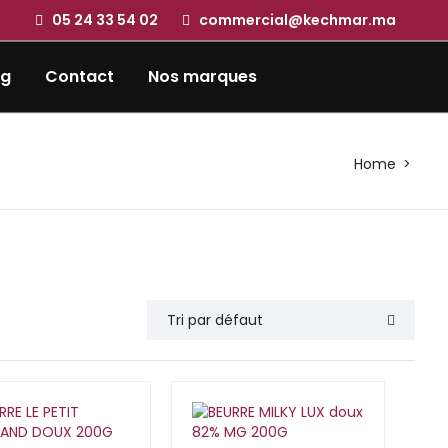
05 24 33 54 02
commercial@kechmar.ma
og
Contact
Nos marques
Home