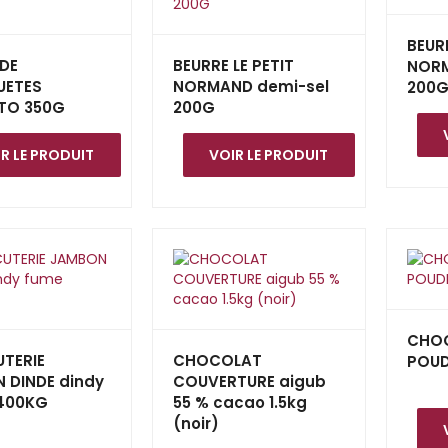
BEURR
 DE
BEURRE LE PETIT
NOR
UETES
NORMAND demi-sel
200
TO 350G
200G
R LE PRODUIT
VOIR LE PRODUIT
CHOC
TERIE
CHOCOLAT
POUD
 DINDE dindy
COUVERTURE aigub
.400KG
55 % cacao 1.5kg
(noir)