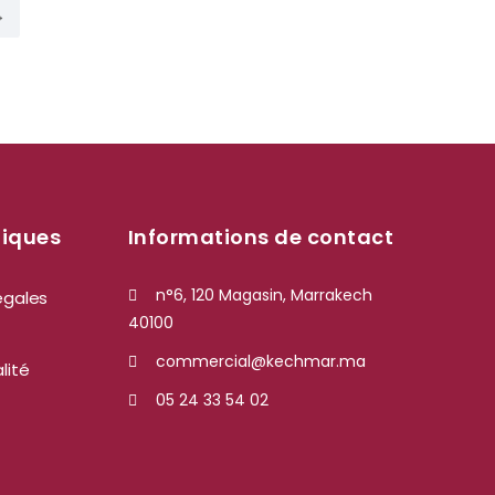
→
tiques
Informations de contact
n°6, 120 Magasin, Marrakech
égales
40100
commercial@kechmar.ma
lité
05 24 33 54 02