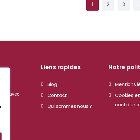
1
2
3
Liens rapides
Notre poli
Blog
Mentions l
u CHR avec
Contact
Cookies et
confidentia
Qui sommes nous ?
n