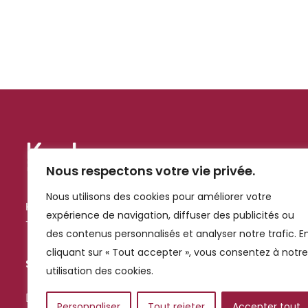
Nous respectons votre vie privée.
Nous utilisons des cookies pour améliorer votre
Kechmar, grossiste alimentaire à Marrakech, livre les pros d
expérience de navigation, diffuser des publicités ou
+1000 références : frais, sec, surgelé et hygiène.
des contenus personnalisés et analyser notre trafic. E
cliquant sur « Tout accepter », vous consentez à notre
Suivez-nous
utilisation des cookies.
Personnaliser
Tout rejeter
Accepter tout