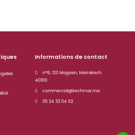
tiques
Informations de contact
n°6, 120 Magasin, Marrakech
égales
40100
commercial@kechmar.ma
lité
05 24 33 54 02