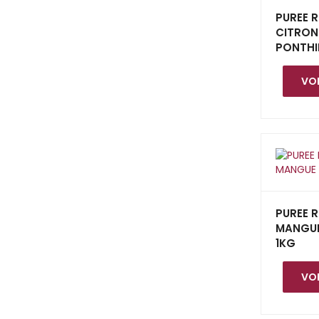
PUREE R
CITRON
PONTHI
VOI
PUREE R
MANGUE
1KG
VOI