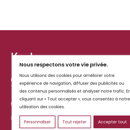
Nous respectons votre vie privée.
Nous utilisons des cookies pour améliorer votre
Kechmar, grossiste alimentaire à Marrakech, livre les pros d
expérience de navigation, diffuser des publicités ou
+1000 références : frais, sec, surgelé et hygiène.
des contenus personnalisés et analyser notre trafic. E
cliquant sur « Tout accepter », vous consentez à notre
Suivez-nous
utilisation des cookies.
Personnaliser
Tout rejeter
Accepter tout