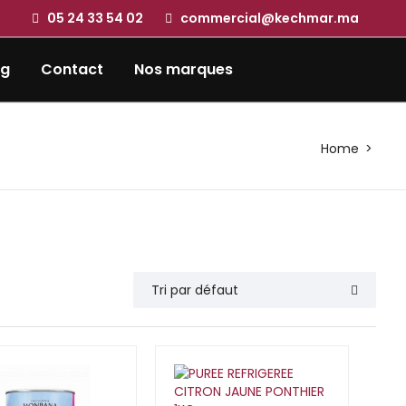
05 24 33 54 02
commercial@kechmar.ma
og
Contact
Nos marques
Home