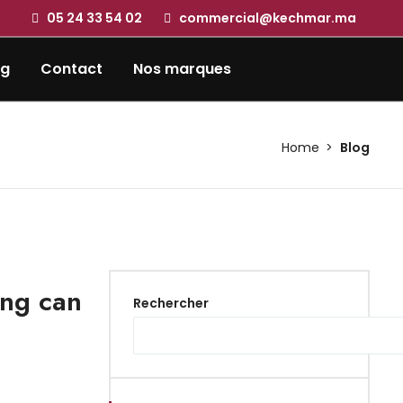
05 24 33 54 02
commercial@kechmar.ma
og
Contact
Nos marques
Home
Blog
ing can
Rechercher