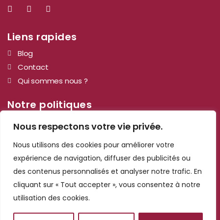
Liens rapides
Blog
Contact
Qui sommes nous ?
Notre politiques
Mentions légales
Nous respectons votre vie privée.
Cookies et confidentialité
Nous utilisons des cookies pour améliorer votre
Informations de contact
expérience de navigation, diffuser des publicités ou
des contenus personnalisés et analyser notre trafic. En
n°6, 120 Magasin, Marrakech
cliquant sur « Tout accepter », vous consentez à notre
40100
utilisation des cookies.
commercial@kechmar.ma