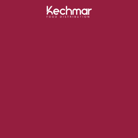
Categories
Aucune catégorie
Kechmar, grossiste alimentaire à Marrakech, livre les pros du
CHR avec +1000 références : frais, sec, surgelé et hygiène.