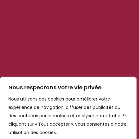
Suivez-nous
Liens rapides
Blog
Contact
Qui sommes nous ?
Notre politiques
Mentions légales
Nous respectons votre vie privée.
Cookies et confidentialité
Nous utilisons des cookies pour améliorer votre
Informations de contact
expérience de navigation, diffuser des publicités ou
des contenus personnalisés et analyser notre trafic. En
n°6, 120 Magasin, Marrakech
cliquant sur « Tout accepter », vous consentez à notre
40100
utilisation des cookies.
commercial@kechmar.ma