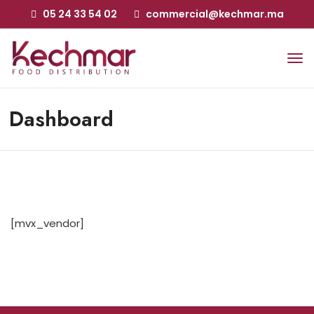
05 24 33 54 02
commercial@kechmar.ma
Dashboard
[mvx_vendor]