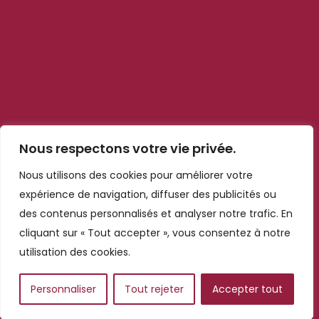
Liens rapides
Blog
Contact
Qui sommes nous ?
Notre politiques
Mentions légales
Nous respectons votre vie privée.
Cookies et confidentialité
Nous utilisons des cookies pour améliorer votre
Informations de contact
expérience de navigation, diffuser des publicités ou
des contenus personnalisés et analyser notre trafic. En
n°6, 120 Magasin, Marrakech
cliquant sur « Tout accepter », vous consentez à notre
40100
utilisation des cookies.
commercial@kechmar.ma
05 24 33 54 02
Personnaliser
Tout rejeter
Accepter tout