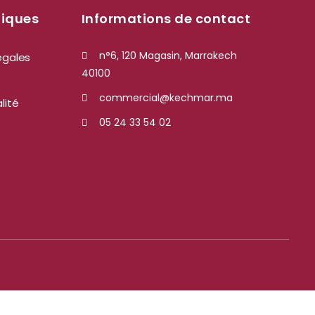
tiques
Informations de contact
n°6, 120 Magasin, Marrakech
égales
40100
commercial@kechmar.ma
lité
05 24 33 54 02