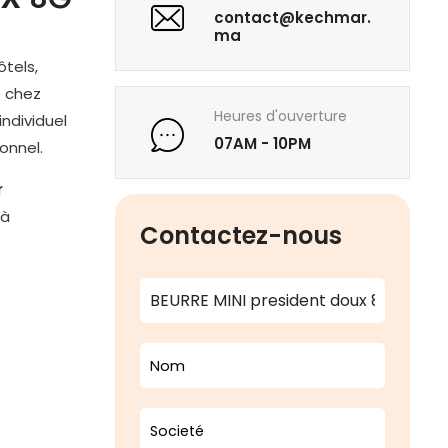
contact@kechmar.
ma
ôtels,
e chez
Heures d'ouverture
individuel
07AM - 10PM
ionnel.
r
 à
Contactez-nous