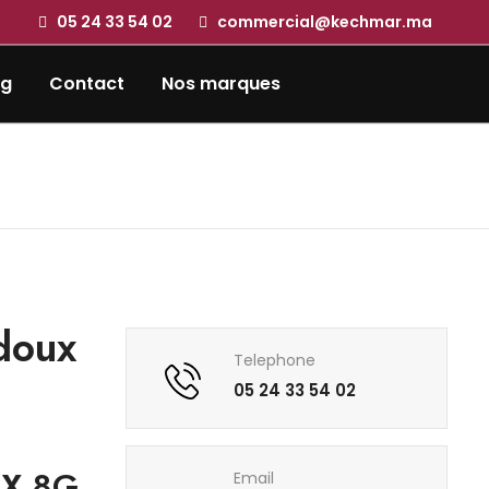
05 24 33 54 02
commercial@kechmar.ma
og
Contact
Nos marques
doux
Telephone
05 24 33 54 02
UX 8G
Email