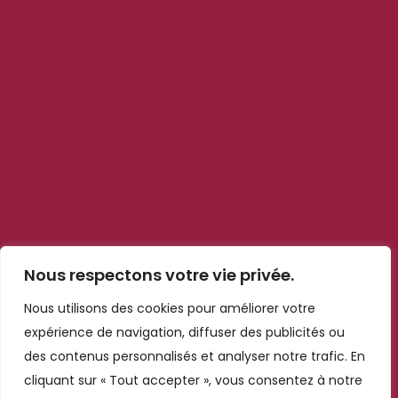
Suivez-nous
Liens rapides
Blog
Contact
Qui sommes nous ?
Notre politiques
Mentions légales
Nous respectons votre vie privée.
Cookies et confidentialité
Nous utilisons des cookies pour améliorer votre
Informations de contact
expérience de navigation, diffuser des publicités ou
des contenus personnalisés et analyser notre trafic. En
n°6, 120 Magasin, Marrakech
cliquant sur « Tout accepter », vous consentez à notre
40100