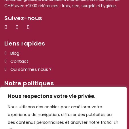
CHR avec +1000 références : frais, sec, surgelé et hygiène.
Suivez-nous
Liens rapides
Blog
Contact
Qui sommes nous ?
Notre politiques
Mentions légales
Nous respectons votre vie privée.
Cookies et confidentialité
Nous utilisons des cookies pour améliorer votre
Informations de contact
expérience de navigation, diffuser des publicités ou
des contenus personnalisés et analyser notre trafic. En
n°6, 120 Magasin, Marrakech