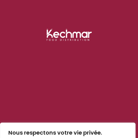
Kechmar, grossiste alimentaire à Marrakech, livre les pros du
CHR avec +1000 références : frais, sec, surgelé et hygiène.
Suivez-nous
Liens rapides
Blog
Contact
Qui sommes nous ?
Notre politiques
Mentions légales
Nous respectons votre vie privée.
Cookies et confidentialité